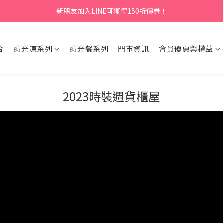
新朋友加入LINE可獲得150折價券！
合
蒔光凍系列
蒔光餐系列
門市資訊
會員優惠與權益
2023時裝週貨櫃屋