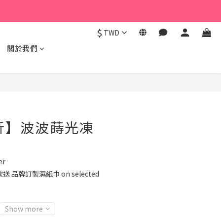
$
TWD
關於我們
折】波波蒔光凍
er
 品牌訂製濕紙巾 on selected
Show more