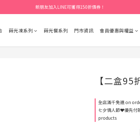
新朋友加入LINE可獲得150折價券！
合
蒔光凍系列
蒔光餐系列
門市資訊
會員優惠與權益
【二盒95
全店滿千免運 on ord
七夕情人節❤️優先付款送
products