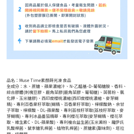
品名：
Muse Time
素顏蒔光凍
食品
全成分：水、蔗糖、蘋果濃縮汁、
N-
乙醯基
-D-
葡萄糖胺、香料、
綜合膠體
(
刺槐豆膠、鹿角菜膠
(
鹿角菜膠、葡萄糖
)
、蒟蒻粉、氯
化鉀、玉米糖膠
)
、西印度櫻桃濃縮
(
西印度櫻桃濃縮、麥芽糊
精
)
、專利百香果籽萃取
(
糊精、百香果籽萃取
)
、檸檬酸鈉、余甘
子萃取、檸檬酸、
DL-
蘋果酸、專利荔枝籽萃取
(
荔枝籽萃取、麥
芽糊精
)
、專利冰晶番茄精華、專利櫻花萃取
(
麥芽糊精、櫻花萃
取、維生素
C
、
DL-
蘋果酸
)
、專利複合益生菌
(
玉米澱粉、羅伊氏
乳酸桿菌、鼠李糖乳桿菌、植物乳桿菌
)
、蔗糖素
(
甜味劑
)
、塔拉