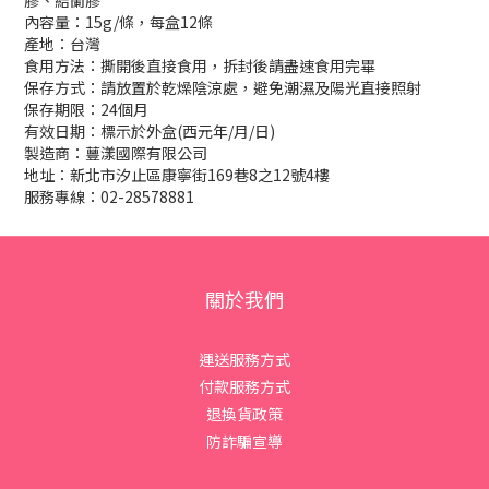
膠、結蘭膠
內容量：
15g/
條，每盒
12
條
產地：台灣
食用方法：撕開後直接食用，拆封後請盡速食用完畢
保存方式：請放置於乾燥陰涼處，避免潮濕及陽光直接照射
保存期限：
24
個月
有效日期：標示於外盒
(
西元年
/
月
/
日
)
製造商：蘴漾國際有限公司
地址：新北市汐止區康寧街
169
巷
8
之
12
號
4
樓
服務專線：
02-28578881
關於我們
運送服務方式
付款服務方式
退換貨政策
防詐騙宣導