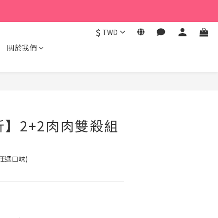
$
TWD
關於我們
折】2+2肉肉雙殺組
任選口味)