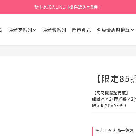
新朋友加入LINE可獲得150折價券！
合
蒔光凍系列
蒔光餐系列
門市資訊
會員優惠與權益
【限定85
【肉肉雙殺超有感】
纖纖凍×2+蒔光餐×2(
限定折扣價 $3399
全店，全店滿千免運