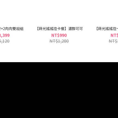
2+2肉肉雙殺組
【蒔光搖搖控卡餐】濃醇可可
【蒔光搖搖控
,399
NT$990
NT
,120
NT$1,280
NT$