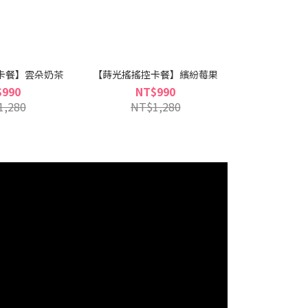
卡餐】雲朵奶茶
【蒔光搖搖控卡餐】繽紛莓果
$990
NT$990
1,280
NT$1,280