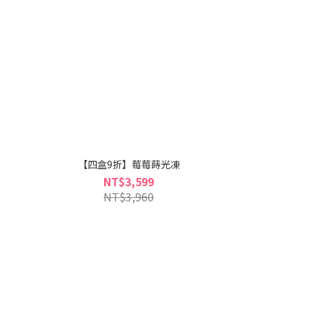
【四盒9折】莓莓蒔光凍
NT$3,599
NT$3,960